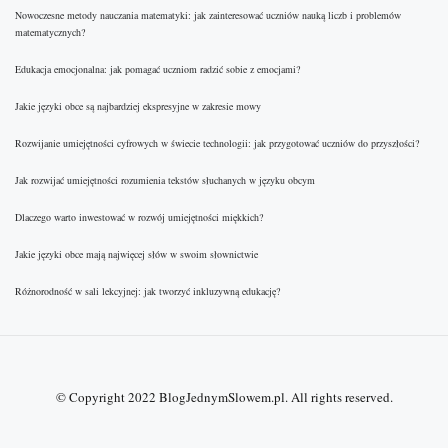
Nowoczesne metody nauczania matematyki: jak zainteresować uczniów nauką liczb i problemów
matematycznych?
Edukacja emocjonalna: jak pomagać uczniom radzić sobie z emocjami?
Jakie języki obce są najbardziej ekspresyjne w zakresie mowy
Rozwijanie umiejętności cyfrowych w świecie technologii: jak przygotować uczniów do przyszłości?
Jak rozwijać umiejętności rozumienia tekstów słuchanych w języku obcym
Dlaczego warto inwestować w rozwój umiejętności miękkich?
Jakie języki obce mają najwięcej słów w swoim słownictwie
Różnorodność w sali lekcyjnej: jak tworzyć inkluzywną edukację?
© Copyright 2022
BlogJednymSlowem.pl
. All rights reserved.