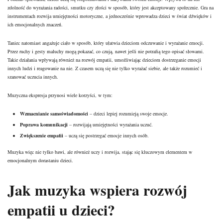
zdolność do wyrażania radości, smutku czy złości w sposób, który jest akceptowany społecznie. Gra na
instrumentach rozwija umiejętności motoryczne, a jednocześnie wprowadza dzieci w świat dźwięków i
ich emocjonalnych znaczeń.
Taniec natomiast angażuje ciało w sposób, który ułatwia dzieciom odczuwanie i wyrażanie emocji.
Przez ruchy i gesty maluchy mogą pokazać, co czują, nawet jeśli nie potrafią tego opisać słowami.
Takie działania wpływają również na rozwój empatii, umożliwiając dzieciom dostrzeganie emocji
innych ludzi i reagowanie na nie. Z czasem uczą się nie tylko wyrażać siebie, ale także rozumieć i
szanować uczucia innych.
Muzyczna ekspresja przynosi wiele korzyści, w tym:
Wzmacnianie samoświadomości
– dzieci lepiej rozumieją swoje emocje.
Poprawa komunikacji
– rozwijają umiejętności wyrażania uczuć.
Zwiększenie empatii
– uczą się postrzegać emocje innych osób.
Muzyka więc nie tylko bawi, ale również uczy i rozwija, stając się kluczowym elementem w
emocjonalnym dorastaniu dzieci.
Jak muzyka wspiera rozwój
empatii u dzieci?