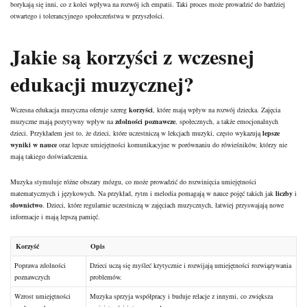
borykają się inni, co z kolei wpływa na rozwój ich empatii. Taki proces może prowadzić do bardziej
otwartego i tolerancyjnego społeczeństwa w przyszłości.
Jakie są korzyści z wczesnej
edukacji muzycznej?
Wczesna edukacja muzyczna oferuje szereg
korzyści
, które mają wpływ na rozwój dziecka. Zajęcia
muzyczne mają pozytywny wpływ na
zdolności poznawcze
, społecznych, a także emocjonalnych
dzieci. Przykładem jest to, że dzieci, które uczestniczą w lekcjach muzyki, często wykazują
lepsze
wyniki w nauce
oraz lepsze umiejętności komunikacyjne w porównaniu do rówieśników, którzy nie
mają takiego doświadczenia.
Muzyka stymuluje różne obszary mózgu, co może prowadzić do rozwinięcia umiejętności
matematycznych i językowych. Na przykład, rytm i melodia pomagają w nauce pojęć takich jak
liczby
i
słownictwo
. Dzieci, które regularnie uczestniczą w zajęciach muzycznych, łatwiej przyswajają nowe
informacje i mają lepszą pamięć.
Korzyść
Opis
Poprawa zdolności
Dzieci uczą się myśleć krytycznie i rozwijają umiejętności rozwiązywania
poznawczych
problemów.
Wzrost umiejętności
Muzyka sprzyja współpracy i buduje relacje z innymi, co zwiększa