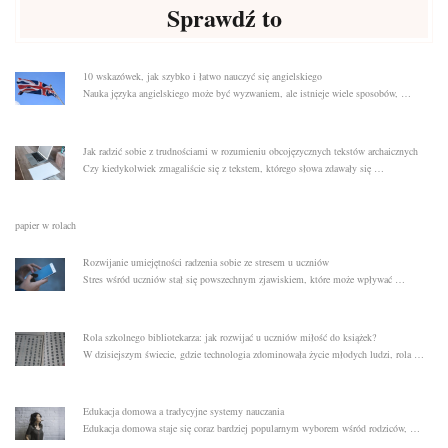
Sprawdź to
10 wskazówek, jak szybko i łatwo nauczyć się angielskiego
Nauka języka angielskiego może być wyzwaniem, ale istnieje wiele sposobów, …
Jak radzić sobie z trudnościami w rozumieniu obcojęzycznych tekstów archaicznych
Czy kiedykolwiek zmagaliście się z tekstem, którego słowa zdawały się …
papier w rolach
Rozwijanie umiejętności radzenia sobie ze stresem u uczniów
Stres wśród uczniów stał się powszechnym zjawiskiem, które może wpływać …
Rola szkolnego bibliotekarza: jak rozwijać u uczniów miłość do książek?
W dzisiejszym świecie, gdzie technologia zdominowała życie młodych ludzi, rola …
Edukacja domowa a tradycyjne systemy nauczania
Edukacja domowa staje się coraz bardziej popularnym wyborem wśród rodziców, …