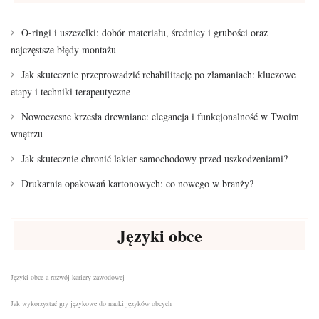
O-ringi i uszczelki: dobór materiału, średnicy i grubości oraz
najczęstsze błędy montażu
Jak skutecznie przeprowadzić rehabilitację po złamaniach: kluczowe
etapy i techniki terapeutyczne
Nowoczesne krzesła drewniane: elegancja i funkcjonalność w Twoim
wnętrzu
Jak skutecznie chronić lakier samochodowy przed uszkodzeniami?
Drukarnia opakowań kartonowych: co nowego w branży?
Języki obce
Języki obce a rozwój kariery zawodowej
Jak wykorzystać gry językowe do nauki języków obcych