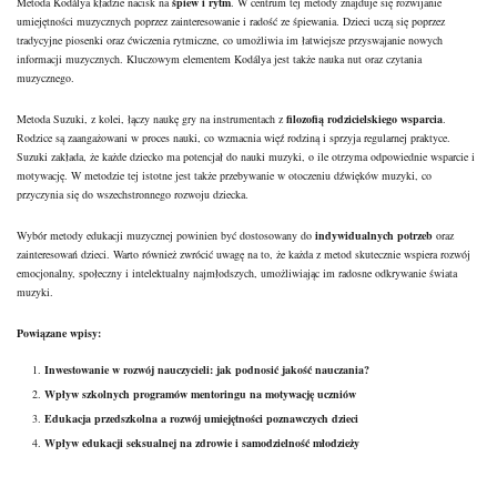
Metoda Kodálya kładzie nacisk na
śpiew i rytm
. W centrum tej metody znajduje się rozwijanie
umiejętności muzycznych poprzez zainteresowanie i radość ze śpiewania. Dzieci uczą się poprzez
tradycyjne piosenki oraz ćwiczenia rytmiczne, co umożliwia im łatwiejsze przyswajanie nowych
informacji muzycznych. Kluczowym elementem Kodálya jest także nauka nut oraz czytania
muzycznego.
Metoda Suzuki, z kolei, łączy naukę gry na instrumentach z
filozofią rodzicielskiego wsparcia
.
Rodzice są zaangażowani w proces nauki, co wzmacnia więź rodziną i sprzyja regularnej praktyce.
Suzuki zakłada, że każde dziecko ma potencjał do nauki muzyki, o ile otrzyma odpowiednie wsparcie i
motywację. W metodzie tej istotne jest także przebywanie w otoczeniu dźwięków muzyki, co
przyczynia się do wszechstronnego rozwoju dziecka.
Wybór metody edukacji muzycznej powinien być dostosowany do
indywidualnych potrzeb
oraz
zainteresowań dzieci. Warto również zwrócić uwagę na to, że każda z metod skutecznie wspiera rozwój
emocjonalny, społeczny i intelektualny najmłodszych, umożliwiając im radosne odkrywanie świata
muzyki.
Powiązane wpisy:
Inwestowanie w rozwój nauczycieli: jak podnosić jakość nauczania?
Wpływ szkolnych programów mentoringu na motywację uczniów
Edukacja przedszkolna a rozwój umiejętności poznawczych dzieci
Wpływ edukacji seksualnej na zdrowie i samodzielność młodzieży