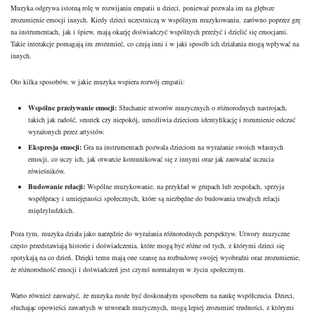
Muzyka odgrywa istotną rolę w rozwijaniu empatii u dzieci, ponieważ pozwala im na głębsze
zrozumienie emocji innych. Kiedy dzieci uczestniczą w wspólnym muzykowaniu, zarówno poprzez grę
na instrumentach, jak i śpiew, mają okazję doświadczyć wspólnych przeżyć i dzielić się emocjami.
Takie interakcje pomagają im zrozumieć, co czują inni i w jaki sposób ich działania mogą wpływać na
innych.
Oto kilka sposobów, w jakie muzyka wspiera rozwój empatii:
Wspólne przeżywanie emocji:
Słuchanie utworów muzycznych o różnorodnych nastrojach,
takich jak radość, smutek czy niepokój, umożliwia dzieciom identyfikację i rozumienie odczuć
wyrażonych przez artystów.
Ekspresja emocji:
Gra na instrumentach pozwala dzieciom na wyrażanie swoich własnych
emocji, co uczy ich, jak otwarcie komunikować się z innymi oraz jak zauważać uczucia
rówieśników.
Budowanie relacji:
Wspólne muzykowanie, na przykład w grupach lub zespołach, sprzyja
współpracy i umiejętności społecznych, które są niezbędne do budowania trwałych relacji
międzyludzkich.
Poza tym, muzyka działa jako narzędzie do wyrażania różnorodnych perspektyw. Utwory muzyczne
często przedstawiają historie i doświadczenia, które mogą być różne od tych, z którymi dzieci się
spotykają na co dzień. Dzięki temu mają one szansę na rozbudowę swojej wyobraźni oraz zrozumienie,
że różnorodność emocji i doświadczeń jest czymś normalnym w życiu społecznym.
Warto również zauważyć, że muzyka może być doskonałym sposobem na naukę współczucia. Dzieci,
słuchając opowieści zawartych w utworach muzycznych, mogą lepiej zrozumieć trudności, z którymi