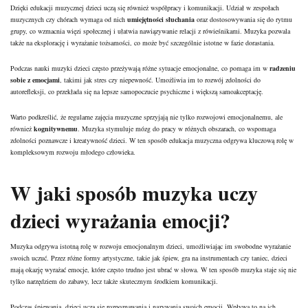
Dzięki edukacji muzycznej dzieci uczą się również współpracy i komunikacji. Udział w zespołach
muzycznych czy chórach wymaga od nich
umiejętności słuchania
oraz dostosowywania się do rytmu
grupy, co wzmacnia więzi społecznej i ułatwia nawiązywanie relacji z rówieśnikami. Muzyka pozwala
także na eksplorację i wyrażanie tożsamości, co może być szczególnie istotne w fazie dorastania.
Podczas nauki muzyki dzieci często przeżywają różne sytuacje emocjonalne, co pomaga im w
radzeniu
sobie z emocjami
, takimi jak stres czy niepewność. Umożliwia im to rozwój zdolności do
autorefleksji, co przekłada się na lepsze samopoczucie psychiczne i większą samoakceptację.
Warto podkreślić, że regularne zajęcia muzyczne sprzyjają nie tylko rozwojowi emocjonalnemu, ale
również
kognitywnemu
. Muzyka stymuluje mózg do pracy w różnych obszarach, co wspomaga
zdolności poznawcze i kreatywność dzieci. W ten sposób edukacja muzyczna odgrywa kluczową rolę w
kompleksowym rozwoju młodego człowieka.
W jaki sposób muzyka uczy
dzieci wyrażania emocji?
Muzyka odgrywa istotną rolę w rozwoju emocjonalnym dzieci, umożliwiając im swobodne wyrażanie
swoich uczuć. Przez różne formy artystyczne, takie jak śpiew, gra na instrumentach czy taniec, dzieci
mają okazję wyrażać emocje, które często trudno jest ubrać w słowa. W ten sposób muzyka staje się nie
tylko narzędziem do zabawy, lecz także skutecznym środkiem komunikacji.
Podczas śpiewania, dzieci uczą się rozpoznawania i nazywania swoich emocji. Wpływa to na ich