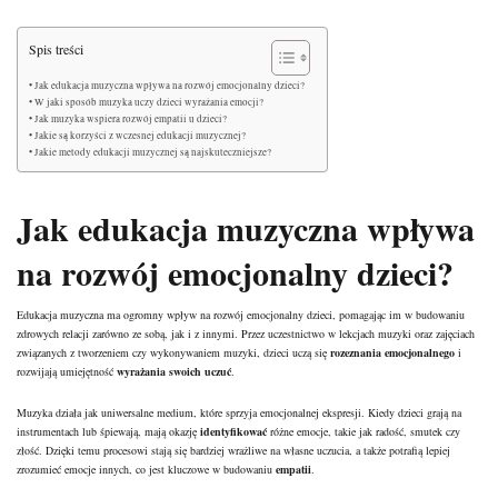
Spis treści
Jak edukacja muzyczna wpływa na rozwój emocjonalny dzieci?
W jaki sposób muzyka uczy dzieci wyrażania emocji?
Jak muzyka wspiera rozwój empatii u dzieci?
Jakie są korzyści z wczesnej edukacji muzycznej?
Jakie metody edukacji muzycznej są najskuteczniejsze?
Jak edukacja muzyczna wpływa
na rozwój emocjonalny dzieci?
Edukacja muzyczna ma ogromny wpływ na rozwój emocjonalny dzieci, pomagając im w budowaniu
zdrowych relacji zarówno ze sobą, jak i z innymi. Przez uczestnictwo w lekcjach muzyki oraz zajęciach
związanych z tworzeniem czy wykonywaniem muzyki, dzieci uczą się
rozeznania emocjonalnego
i
rozwijają umiejętność
wyrażania swoich uczuć
.
Muzyka działa jak uniwersalne medium, które sprzyja emocjonalnej ekspresji. Kiedy dzieci grają na
instrumentach lub śpiewają, mają okazję
identyfikować
różne emocje, takie jak radość, smutek czy
złość. Dzięki temu procesowi stają się bardziej wrażliwe na własne uczucia, a także potrafią lepiej
zrozumieć emocje innych, co jest kluczowe w budowaniu
empatii
.