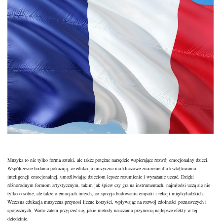
Muzyka to nie tylko forma sztuki, ale także potężne narzędzie wspierające rozwój emocjonalny dzieci.
Współczesne badania pokazują, że edukacja muzyczna ma kluczowe znaczenie dla kształtowania
inteligencji emocjonalnej, umożliwiając dzieciom lepsze rozumienie i wyrażanie uczuć. Dzięki
różnorodnym formom artystycznym, takim jak śpiew czy gra na instrumentach, najmłodsi uczą się nie
tylko o sobie, ale także o emocjach innych, co sprzyja budowaniu empatii i relacji międzyludzkich.
Wczesna edukacja muzyczna przynosi liczne korzyści, wpływając na rozwój zdolności poznawczych i
społecznych. Warto zatem przyjrzeć się, jakie metody nauczania przynoszą najlepsze efekty w tej
dziedzinie.