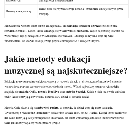
społecznych
umiejętności interpersonalne.
Dzieci uczą się wyrażać swoje uczucia i zrozumieć emocje innych przez
Rozwój emocjonalny
muzykę.
Muzykalność wspiera także aspekt emocjonalny, umożliwiając dzieciom
wyrażanie siebie
oraz
rozwijanie empatii. Dzieci, które angażują się w aktywności muzyczne, często są bardziej otwarte na
współpracę i lepiej radzą sobie w sytuacjach społecznych. Edukacja muzyczna staje się więc
fundamentem, na którym budują swoje przyszłe umiejętności i relacje z innymi.
Jakie metody edukacji
muzycznej są najskuteczniejsze?
Edukacja muzyczna odgrywa kluczową rolę w rozwoju dzieci, a jej skuteczność może być znacznie
wzmocniona poprzez zastosowanie odpowiednich metod. Wśród najbardziej uznawanych podejść
znajdują się
metoda Orffa
,
metoda Kodálya
oraz
metoda Suzuki
. Każda z nich ma swoje unikalne
cechy, które sprzyjają aktywnemu uczestnictwu dzieci w procesie nauki.
Metoda Orffa skupia się na
zabawie i ruchu
, co sprawia, że dzieci uczą się przez działanie.
Wykorzystuje różnorodne instrumenty perkusyjne, a także ruch, śpiew i taniec. Dzięki temu uczniowie
nie tylko rozwijają swoje umiejętności muzyczne, ale także wzmacniają zdolności ogólnorozwojowe,
takie jak koordynacja czy współpraca w grupie.