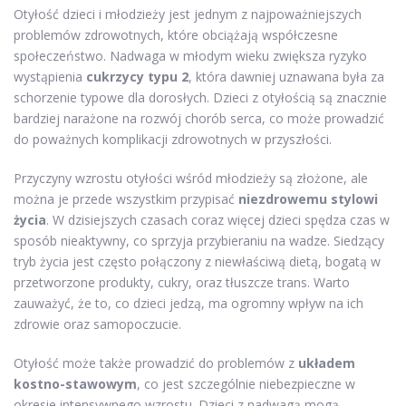
Otyłość dzieci i młodzieży jest jednym z najpoważniejszych
problemów zdrowotnych, które obciążają współczesne
społeczeństwo. Nadwaga w młodym wieku zwiększa ryzyko
wystąpienia
cukrzycy typu 2
, która dawniej uznawana była za
schorzenie typowe dla dorosłych. Dzieci z otyłością są znacznie
bardziej narażone na rozwój chorób serca, co może prowadzić
do poważnych komplikacji zdrowotnych w przyszłości.
Przyczyny wzrostu otyłości wśród młodzieży są złożone, ale
można je przede wszystkim przypisać
niezdrowemu stylowi
życia
. W dzisiejszych czasach coraz więcej dzieci spędza czas w
sposób nieaktywny, co sprzyja przybieraniu na wadze. Siedzący
tryb życia jest często połączony z niewłaściwą dietą, bogatą w
przetworzone produkty, cukry, oraz tłuszcze trans. Warto
zauważyć, że to, co dzieci jedzą, ma ogromny wpływ na ich
zdrowie oraz samopoczucie.
Otyłość może także prowadzić do problemów z
układem
kostno-stawowym
, co jest szczególnie niebezpieczne w
okresie intensywnego wzrostu. Dzieci z nadwagą mogą