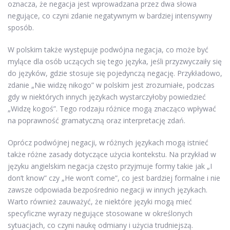
oznacza, że negacja jest wprowadzana przez dwa słowa
negujące, co czyni zdanie negatywnym w bardziej intensywny
sposób.
W polskim także występuje podwójna negacja, co może być
mylące dla osób uczących się tego języka, jeśli przyzwyczaiły się
do języków, gdzie stosuje się pojedynczą negację. Przykładowo,
zdanie „Nie widzę nikogo” w polskim jest zrozumiałe, podczas
gdy w niektórych innych językach wystarczyłoby powiedzieć
„Widzę kogoś”. Tego rodzaju różnice mogą znacząco wpływać
na poprawność gramatyczną oraz interpretację zdań.
Oprócz podwójnej negacji, w różnych językach mogą istnieć
także różne zasady dotyczące użycia kontekstu. Na przykład w
języku angielskim negacja często przyjmuje formy takie jak „I
don’t know” czy „He won’t come”, co jest bardziej formalne i nie
zawsze odpowiada bezpośrednio negacji w innych językach.
Warto również zauważyć, że niektóre języki mogą mieć
specyficzne wyrazy negujące stosowane w określonych
sytuacjach, co czyni naukę odmiany i użycia trudniejszą.