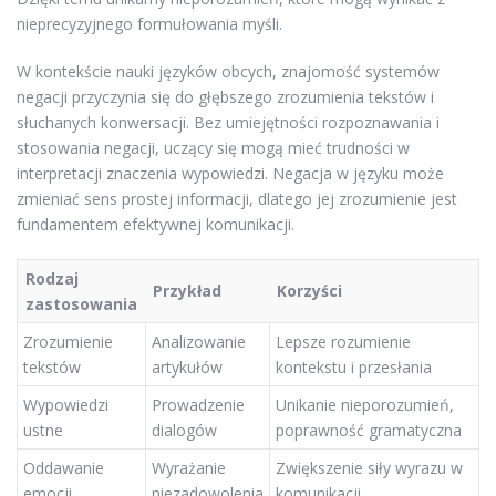
nieprecyzyjnego formułowania myśli.
W kontekście nauki języków obcych, znajomość systemów
negacji przyczynia się do głębszego zrozumienia tekstów i
słuchanych konwersacji. Bez umiejętności rozpoznawania i
stosowania negacji, uczący się mogą mieć trudności w
interpretacji znaczenia wypowiedzi. Negacja w języku może
zmieniać sens prostej informacji, dlatego jej zrozumienie jest
fundamentem efektywnej komunikacji.
Rodzaj
Przykład
Korzyści
zastosowania
Zrozumienie
Analizowanie
Lepsze rozumienie
tekstów
artykułów
kontekstu i przesłania
Wypowiedzi
Prowadzenie
Unikanie nieporozumień,
ustne
dialogów
poprawność gramatyczna
Oddawanie
Wyrażanie
Zwiększenie siły wyrazu w
emocji
niezadowolenia
komunikacji