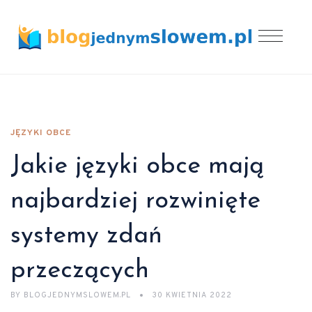
JĘZYKI OBCE
Jakie języki obce mają
najbardziej rozwinięte
systemy zdań
przeczących
BY
BLOGJEDNYMSLOWEM.PL
30 KWIETNIA 2022