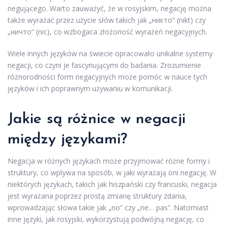
negującego. Warto zauważyć, że w rosyjskim, negację można
także wyrażać przez użycie słów takich jak „никто” (nikt) czy
„ничто” (nic), co wzbogaca złożoność wyrażeń negacyjnych.
Wiele innych języków na świecie opracowało unikalne systemy
negacji, co czyni je fascynującymi do badania. Zrozumienie
różnorodności form negacyjnych może pomóc w nauce tych
języków i ich poprawnym używaniu w komunikacji.
Jakie są różnice w negacji
między językami?
Negacja w różnych językach może przyjmować różne formy i
struktury, co wpływa na sposób, w jaki wyrażają oni negację. W
niektórych językach, takich jak hiszpański czy francuski, negacja
jest wyrażana poprzez prostą zmianę struktury zdania,
wprowadzając słowa takie jak „no” czy „ne… pas”. Natomiast
inne języki, jak rosyjski, wykorzystują podwójną negację, co