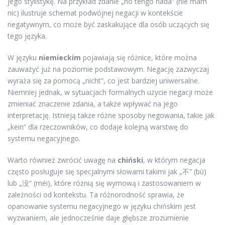
jego stylistykę. Na przykład zdanie „no tengo nada” (nie mam
nic) ilustruje schemat podwójnej negacji w kontekście
negatywnym, co może być zaskakujące dla osób uczących się
tego języka.
W języku
niemieckim
pojawiają się różnice, które można
zauważyć już na poziomie podstawowym. Negację zazwyczaj
wyraża się za pomocą „nicht”, co jest bardziej uniwersalne.
Niemniej jednak, w sytuacjach formalnych użycie negacji może
zmieniać znaczenie zdania, a także wpływać na jego
interpretację. Istnieją także różne sposoby negowania, takie jak
„kein” dla rzeczowników, co dodaje kolejną warstwę do
systemu negacyjnego.
Warto również zwrócić uwagę na
chiński
, w którym negacja
często posługuje się specjalnymi słowami takimi jak „不” (bù)
lub „没” (méi), które różnią się wymową i zastosowaniem w
zależności od kontekstu. Ta różnorodność sprawia, że
opanowanie systemu negacyjnego w języku chińskim jest
wyzwaniem, ale jednocześnie daje głębsze zrozumienie