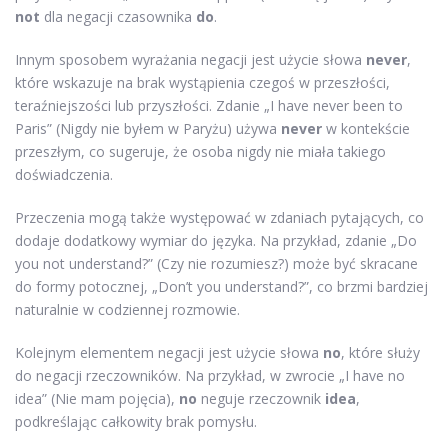
not
dla negacji czasownika
do
.
Innym sposobem wyrażania negacji jest użycie słowa
never
,
które wskazuje na brak wystąpienia czegoś w przeszłości,
teraźniejszości lub przyszłości. Zdanie „I have never been to
Paris” (Nigdy nie byłem w Paryżu) używa
never
w kontekście
przeszłym, co sugeruje, że osoba nigdy nie miała takiego
doświadczenia.
Przeczenia mogą także występować w zdaniach pytających, co
dodaje dodatkowy wymiar do języka. Na przykład, zdanie „Do
you not understand?” (Czy nie rozumiesz?) może być skracane
do formy potocznej, „Don’t you understand?”, co brzmi bardziej
naturalnie w codziennej rozmowie.
Kolejnym elementem negacji jest użycie słowa
no
, które służy
do negacji rzeczowników. Na przykład, w zwrocie „I have no
idea” (Nie mam pojęcia),
no
neguje rzeczownik
idea
,
podkreślając całkowity brak pomysłu.