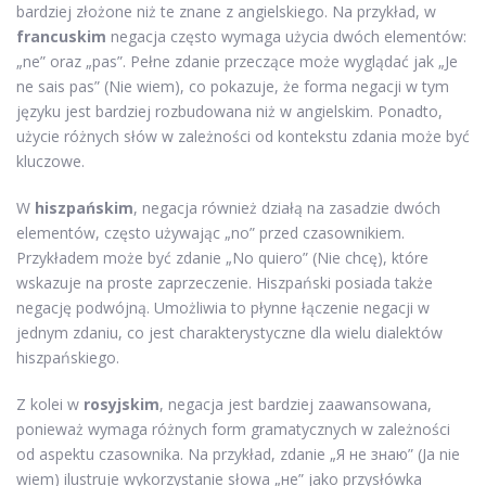
bardziej złożone niż te znane z angielskiego. Na przykład, w
francuskim
negacja często wymaga użycia dwóch elementów:
„ne” oraz „pas”. Pełne zdanie przeczące może wyglądać jak „Je
ne sais pas” (Nie wiem), co pokazuje, że forma negacji w tym
języku jest bardziej rozbudowana niż w angielskim. Ponadto,
użycie różnych słów w zależności od kontekstu zdania może być
kluczowe.
W
hiszpańskim
, negacja również działą na zasadzie dwóch
elementów, często używając „no” przed czasownikiem.
Przykładem może być zdanie „No quiero” (Nie chcę), które
wskazuje na proste zaprzeczenie. Hiszpański posiada także
negację podwójną. Umożliwia to płynne łączenie negacji w
jednym zdaniu, co jest charakterystyczne dla wielu dialektów
hiszpańskiego.
Z kolei w
rosyjskim
, negacja jest bardziej zaawansowana,
ponieważ wymaga różnych form gramatycznych w zależności
od aspektu czasownika. Na przykład, zdanie „Я не знаю” (Ja nie
wiem) ilustruje wykorzystanie słowa „не” jako przysłówka