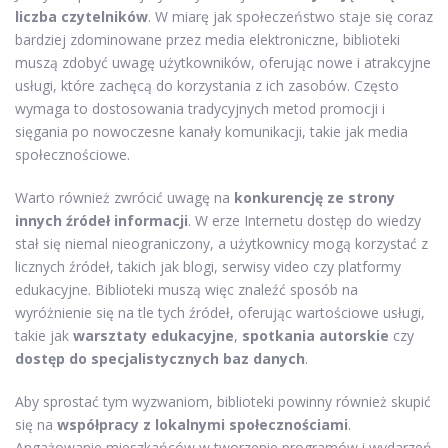
liczba czytelników
. W miarę jak społeczeństwo staje się coraz
bardziej zdominowane przez media elektroniczne, biblioteki
muszą zdobyć uwagę użytkowników, oferując nowe i atrakcyjne
usługi, które zachęcą do korzystania z ich zasobów. Często
wymaga to dostosowania tradycyjnych metod promocji i
sięgania po nowoczesne kanały komunikacji, takie jak media
społecznościowe.
Warto również zwrócić uwagę na
konkurencję ze strony
innych źródeł informacji
. W erze Internetu dostęp do wiedzy
stał się niemal nieograniczony, a użytkownicy mogą korzystać z
licznych źródeł, takich jak blogi, serwisy video czy platformy
edukacyjne. Biblioteki muszą więc znaleźć sposób na
wyróżnienie się na tle tych źródeł, oferując wartościowe usługi,
takie jak
warsztaty edukacyjne
,
spotkania autorskie
czy
dostęp do specjalistycznych baz danych
.
Aby sprostać tym wyzwaniom, biblioteki powinny również skupić
się na
współpracy z lokalnymi społecznościami
.
Angażowanie mieszkańców w tworzenie programów i wydarzeń