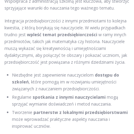
Współpraca z administracją szkolną jest kluczowa, aby stworzyć
sprzyjające warunki do nauczania tego ważnego tematu.
Integracja przedsiębiorczości z innymi przedmiotami to kolejna
kwestia, z którą borykają się nauczyciele. W wielu przypadkach
trudno jest
wpleść temat przedsiębiorczości
w ramy innych
przedmiotów, takich jak matematyka czy historia. Nauczyciele
muszą wykazać się kreatywnością i umiejętnościami
dydaktycznymi, aby połączyć te obszary i pokazać uczniom, jak
przedsiębiorczość jest powiązana z różnymi dziedzinami życia.
Niezbędne jest zapewnienie nauczycielom
dostępu do
szkoleń
, które pomogą im w rozwijaniu umiejętności
związanych z nauczaniem przedsiębiorczości.
Regularne
spotkania z innymi nauczycielami
mogą
sprzyjać wymianie doświadczeń i metod nauczania.
Tworzenie
partnerstw z lokalnymi przedsiębiorstwami
może wprowadzać praktyczne aspekty nauczania i
inspirować uczniów.