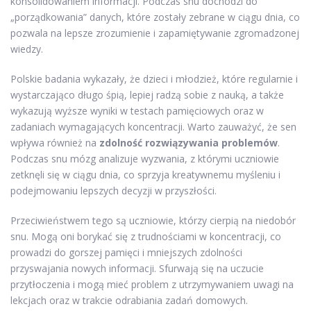
konsolidowaniem informacji. Podczas snu dochodzi do
„porządkowania” danych, które zostały zebrane w ciągu dnia, co
pozwala na lepsze zrozumienie i zapamiętywanie zgromadzonej
wiedzy.
Polskie badania wykazały, że dzieci i młodzież, które regularnie i
wystarczająco długo śpią, lepiej radzą sobie z nauką, a także
wykazują wyższe wyniki w testach pamięciowych oraz w
zadaniach wymagających koncentracji. Warto zauważyć, że sen
wpływa również na
zdolność rozwiązywania problemów
.
Podczas snu mózg analizuje wyzwania, z którymi uczniowie
zetknęli się w ciągu dnia, co sprzyja kreatywnemu myśleniu i
podejmowaniu lepszych decyzji w przyszłości.
Przeciwieństwem tego są uczniowie, którzy cierpią na niedobór
snu. Mogą oni borykać się z trudnościami w koncentracji, co
prowadzi do gorszej pamięci i mniejszych zdolności
przyswajania nowych informacji. Sfurwają się na uczucie
przytłoczenia i mogą mieć problem z utrzymywaniem uwagi na
lekcjach oraz w trakcie odrabiania zadań domowych.