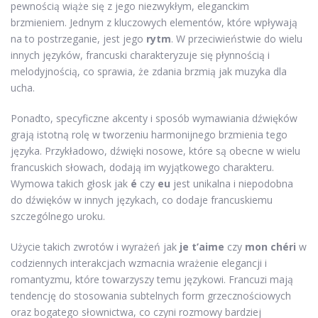
pewnością wiąże się z jego niezwykłym, eleganckim
brzmieniem. Jednym z kluczowych elementów, które wpływają
na to postrzeganie, jest jego
rytm
. W przeciwieństwie do wielu
innych języków, francuski charakteryzuje się płynnością i
melodyjnością, co sprawia, że zdania brzmią jak muzyka dla
ucha.
Ponadto, specyficzne akcenty i sposób wymawiania dźwięków
grają istotną rolę w tworzeniu harmonijnego brzmienia tego
języka. Przykładowo, dźwięki nosowe, które są obecne w wielu
francuskich słowach, dodają im wyjątkowego charakteru.
Wymowa takich głosk jak
é
czy
eu
jest unikalna i niepodobna
do dźwięków w innych językach, co dodaje francuskiemu
szczególnego uroku.
Użycie takich zwrotów i wyrażeń jak
je t’aime
czy
mon chéri
w
codziennych interakcjach wzmacnia wrażenie elegancji i
romantyzmu, które towarzyszy temu językowi. Francuzi mają
tendencję do stosowania subtelnych form grzecznościowych
oraz bogatego słownictwa, co czyni rozmowy bardziej