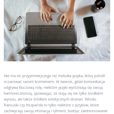
Nie ma nic przyjemniejszego niż melodia języka, który potrafi
oczarować swoim brzmieniem. W świecie, gdzie komunikacja
odgrywa kluczową rolę, niektóre języki wyróżniają się swoją
harmonicznością, sprawiając, że stają się nie tylko środkiem
wyrazu, ale także źródłem estetycznych doznań. Włoski,
francuski czy hiszpański to tylko niektóre z języków, które
zachwycają swoją intonacją i rytmem, budząc zainteresowanie