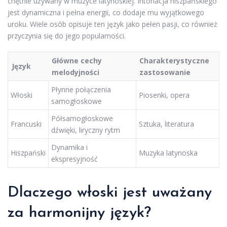
chętnie używany w muzyce latynoskiej. Intonacja hiszpańskiego
jest dynamiczna i pełna energii, co dodaje mu wyjątkowego
uroku. Wiele osób opisuje ten język jako pełen pasji, co również
przyczynia się do jego popularności.
Główne cechy
Charakterystyczne
Język
melodyjności
zastosowanie
Płynne połączenia
Włoski
Piosenki, opera
samogłoskowe
Półsamogłoskowe
Francuski
Sztuka, literatura
dźwięki, liryczny rytm
Dynamika i
Hiszpański
Muzyka latynoska
ekspresyjność
Dlaczego włoski jest uważany
za harmonijny język?