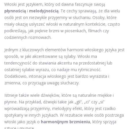
Włoski jest językiem, który od dawna fascynuje swoją
płynnością
i
melodyjnością
. Te cechy sprawiają, że dla wielu
osób jest on niezwykle przyjemny w słuchaniu. Osoby, które
miały okazję usłyszeć włoski w naturalnym kontekście, często
podkreślają, jak pięknie brzmi w piosenkach, filmach czy
codziennych rozmowach.
Jednym z kluczowych elementów harmonii włoskiego języka jest
sposób, w jaki akcentowane są sylaby. Włoski ma
tendencyjność do stawiania akcentu na przedostatniej lub
ostatniej sylabie wyrazu, co nadaje mu rytmiczność.
Dodatkowo, intonacja włoskiego jest bardzo wyrazista i
zmienna, co przyciąga uwagę słuchaczy.
Istnieje także wiele dźwięków, które są naturalnie miękkie i
płynne. Na przykład, dźwięki takie jak „gli”, „ci” czy „si”
wprowadzają przyjemny, melodyjny efekt, który jest rzadko
spotykany w innych językach. W rezultacie wiele osób postrzega
włoski jako język o
harmonijnym brzmieniu
, który sprzyja
sztuce i muzyce.