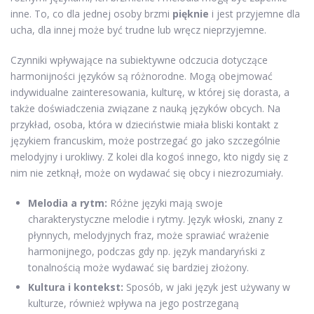
inne. To, co dla jednej osoby brzmi
pięknie
i jest przyjemne dla
ucha, dla innej może być trudne lub wręcz nieprzyjemne.
Czynniki wpływające na subiektywne odczucia dotyczące
harmonijności języków są różnorodne. Mogą obejmować
indywidualne zainteresowania, kulturę, w której się dorasta, a
także doświadczenia związane z nauką języków obcych. Na
przykład, osoba, która w dzieciństwie miała bliski kontakt z
językiem francuskim, może postrzegać go jako szczególnie
melodyjny i urokliwy. Z kolei dla kogoś innego, kto nigdy się z
nim nie zetknął, może on wydawać się obcy i niezrozumiały.
Melodia a rytm:
Różne języki mają swoje
charakterystyczne melodie i rytmy. Język włoski, znany z
płynnych, melodyjnych fraz, może sprawiać wrażenie
harmonijnego, podczas gdy np. język mandaryński z
tonalnością może wydawać się bardziej złożony.
Kultura i kontekst:
Sposób, w jaki język jest używany w
kulturze, również wpływa na jego postrzeganą