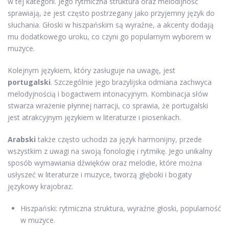
w tej kategorii. Jego rytmiczna struktura oraz melodijność
sprawiają, że jest często postrzegany jako przyjemny język do
słuchania. Głoski w hiszpańskim są wyraźne, a akcenty dodają
mu dodatkowego uroku, co czyni go popularnym wyborem w
muzyce.
Kolejnym językiem, który zasługuje na uwagę, jest
portugalski
. Szczególnie jego brazylijska odmiana zachwyca
melodyjnością i bogactwem intonacyjnym. Kombinacja słów
stwarza wrażenie płynnej narracji, co sprawia, że portugalski
jest atrakcyjnym językiem w literaturze i piosenkach.
Arabski
także często uchodzi za język harmonijny, przede
wszystkim z uwagi na swoją fonologię i rytmikę. Jego unikalny
sposób wymawiania dźwięków oraz melodie, które można
usłyszeć w literaturze i muzyce, tworzą głęboki i bogaty
językowy krajobraz.
Hiszpański: rytmiczna struktura, wyraźne głoski, popularność
w muzyce.