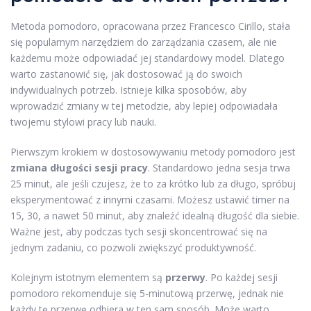
Metoda pomodoro, opracowana przez Francesco Cirillo, stała
się popularnym narzędziem do zarządzania czasem, ale nie
każdemu może odpowiadać jej standardowy model. Dlatego
warto zastanowić się, jak dostosować ją do swoich
indywidualnych potrzeb. Istnieje kilka sposobów, aby
wprowadzić zmiany w tej metodzie, aby lepiej odpowiadała
twojemu stylowi pracy lub nauki.
Pierwszym krokiem w dostosowywaniu metody pomodoro jest
zmiana długości sesji pracy
. Standardowo jedna sesja trwa
25 minut, ale jeśli czujesz, że to za krótko lub za długo, spróbuj
eksperymentować z innymi czasami. Możesz ustawić timer na
15, 30, a nawet 50 minut, aby znaleźć idealną długość dla siebie.
Ważne jest, aby podczas tych sesji skoncentrować się na
jednym zadaniu, co pozwoli zwiększyć produktywność.
Kolejnym istotnym elementem są
przerwy
. Po każdej sesji
pomodoro rekomenduje się 5-minutową przerwę, jednak nie
każdy tę przerwę odbiera w ten sam sposób. Może warto