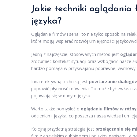
Jakie techniki oglądania
języka?
Oglądanie filmów i seriali to nie tylko sposób na rela
które mogą wspierać rozwój umiejętności językowyc
Jedną z najczęściej stosowanych metod jest
oglądan
zrozumieć kontekst sytuacji oraz wzbogacić nasze sło
bardzo pomaga w przyswajaniu poprawnej wymowy.
Inną efektywną techniką jest
powtarzanie dialogów
poprawić płynność mówienia. To może być zwłaszcza 
pojawiają się w danym języku.
Warto także pomyśleć o
oglądaniu filmów w różn
odcieniami języka, co poszerza naszą wiedzę i umiej
Kolejną przydatną strategią jest
przełączanie się 
film z angielskim dubbingiem i polskimi napisami, a 