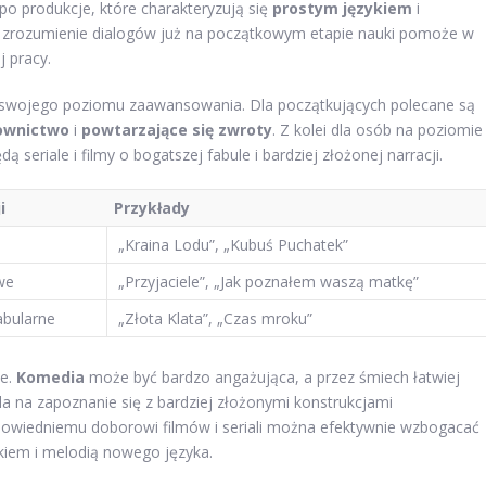
o produkcje, które charakteryzują się
prostym językiem
i
yż zrozumienie dialogów już na początkowym etapie nauki pomoże w
 pracy.
o swojego poziomu zaawansowania. Dla początkujących polecane są
łownictwo
i
powtarzające się zwroty
. Z kolei dla osób na poziomie
riale i filmy o bogatszej fabule i bardziej złożonej narracji.
i
Przykłady
„Kraina Lodu”, „Kubuś Puchatek”
we
„Przyjaciele”, „Jak poznałem waszą matkę”
abularne
„Złota Klata”, „Czas mroku”
ie.
Komedia
może być bardzo angażująca, a przez śmiech łatwiej
 na zapoznanie się z bardziej złożonymi konstrukcjami
owiedniemu doborowi filmów i seriali można efektywnie wzbogacać
kiem i melodią nowego języka.