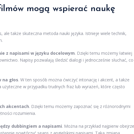
 filmów mogą wspierać naukę
ks, ale także skuteczna metoda nauki języka. Istnieje wiele technik,
h.
ie z napisami w języku docelowym
. Dzięki temu możemy łatwiej
wnictwo. Napisy pozwalają śledzić dialogi i jednocześnie słuchać, co
 na głos
. W ten sposób można ćwiczyć intonację i akcent, a także
użyteczne w przypadku trudnych fraz lub wyrażeń, które często
ych akcentach
. Dzięki temu możemy zapoznać się z różnorodnymi
ętności rozumienia.
między dubbingiem a napisami
. Można na przykład najpierw obejrz
następnie powtórzyć seans z angielskimi napisami. Taka zmiana