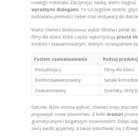
nowego materiału. Zaczynając naukę, warto sięgnąć p
wyraźnymi dialogami
. To szczególnie istotne, gd
budowaniu pewności siebie oraz motywacji do dalszej
Warto również dostosować wybór filmów i seriali d
filmy dla dzieci, które często wykorzystują
proste s
średnim i zaawansowanym, dobrym rozwiązaniem będą se
Poziom zaawansowania
Rodzaj produkcj
Początkujący
Filmy dla dzieci
Średniozaawansowany
Seriale komedio
Zaawansowany
Dramaty, filmy f
Gatunki, które można wybrać, również mają znaczen
przyswajać nowe słownictwo. Z kolei
dramat
pozwala
gramatycznymi i bogatszym słownictwem. Dzięki odp
swój zasób językowy, a także osłuchiwać się z dźwię