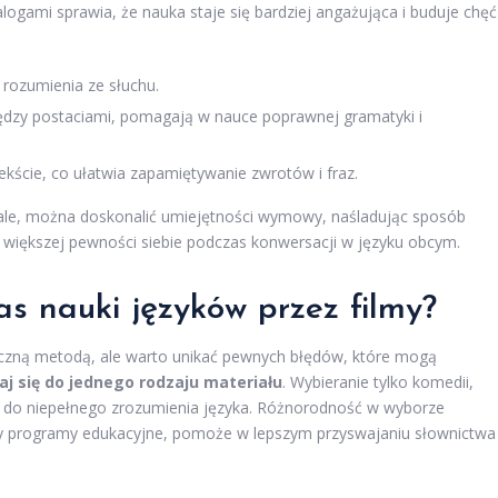
 dialogami sprawia, że nauka staje się bardziej angażująca i buduje chęć
 rozumienia ze słuchu.
iędzy postaciami, pomagają w nauce poprawnej gramatyki i
ekście, co ułatwia zapamiętywanie zwrotów i fraz.
eriale, można doskonalić umiejętności wymowy, naśladując sposób
o większej pewności siebie podczas konwersacji w języku obcym.
as nauki języków przez filmy?
teczną metodą, ale warto unikać pewnych błędów, które mogą
aj się do jednego rodzaju materiału
. Wybieranie tylko komedii,
do niepełnego zrozumienia języka. Różnorodność w wyborze
czy programy edukacyjne, pomoże w lepszym przyswajaniu słownictwa