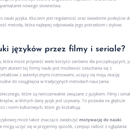
zapamiętanie nowego słownictwa.
s nauki języka. Kluczem jest regularność oraz świadome podejście d
leźć metodę, która najlepiej odpowiada jego potrzebom i stylowi
ki języków przez filmy i seriale?
, która może przynieść wiele korzyści zarówno dla początkujących, j
ym atutem tej formy nauki jest możliwość osłuchania się z
 kontaktowi z autentycznymi rozmowami, uczący się mają okazję
 trudne do osiągnięcia w tradycyjnych metodach nauczania.
połecznego, które są nierozerwalnie związane z językiem. Filmy i seria
 krajów, w których dany język jest używany. To pozwala na głębsze
ci i norm kulturowych, które go kształtują.
i językowej może także znacząco zwiększyć
motywację do nauki
.
e mogą uczyć się w przyjemny sposób, czerpiąc radość z oglądania