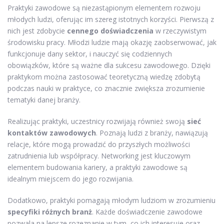
Praktyki zawodowe są niezastąpionym elementem rozwoju
młodych ludzi, oferując im szereg istotnych korzyści. Pierwszą z
nich jest zdobycie
cennego doświadczenia
w rzeczywistym
środowisku pracy. Młodzi ludzie mają okazję zaobserwować, jak
funkcjonuje dany sektor, i nauczyć się codziennych
obowiązków, które są ważne dla sukcesu zawodowego. Dzięki
praktykom można zastosować teoretyczną wiedzę zdobytą
podczas nauki w praktyce, co znacznie zwiększa zrozumienie
tematyki danej branży.
Realizując praktyki, uczestnicy rozwijają również swoją
sieć
kontaktów zawodowych
. Poznają ludzi z branży, nawiązują
relacje, które mogą prowadzić do przyszłych możliwości
zatrudnienia lub współpracy. Networking jest kluczowym
elementem budowania kariery, a praktyki zawodowe są
idealnym miejscem do jego rozwijania.
Dodatkowo, praktyki pomagają młodym ludziom w zrozumieniu
specyfiki różnych branż
. Każde doświadczenie zawodowe
pozwala na lepsze rozeznanie w tym, co ich interesuje oraz