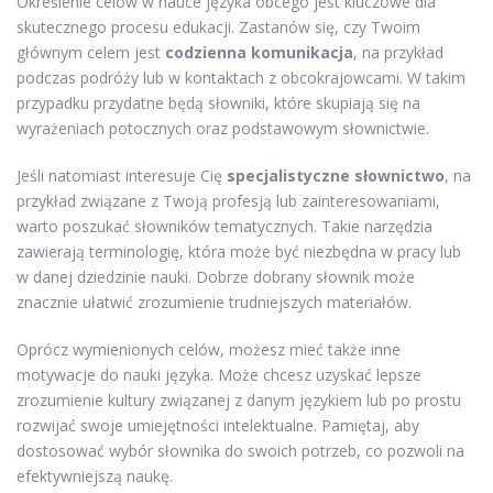
Określenie celów w nauce języka obcego jest kluczowe dla
skutecznego procesu edukacji. Zastanów się, czy Twoim
głównym celem jest
codzienna komunikacja
, na przykład
podczas podróży lub w kontaktach z obcokrajowcami. W takim
przypadku przydatne będą słowniki, które skupiają się na
wyrażeniach potocznych oraz podstawowym słownictwie.
Jeśli natomiast interesuje Cię
specjalistyczne słownictwo
, na
przykład związane z Twoją profesją lub zainteresowaniami,
warto poszukać słowników tematycznych. Takie narzędzia
zawierają terminologię, która może być niezbędna w pracy lub
w danej dziedzinie nauki. Dobrze dobrany słownik może
znacznie ułatwić zrozumienie trudniejszych materiałów.
Oprócz wymienionych celów, możesz mieć także inne
motywacje do nauki języka. Może chcesz uzyskać lepsze
zrozumienie kultury związanej z danym językiem lub po prostu
rozwijać swoje umiejętności intelektualne. Pamiętaj, aby
dostosować wybór słownika do swoich potrzeb, co pozwoli na
efektywniejszą naukę.