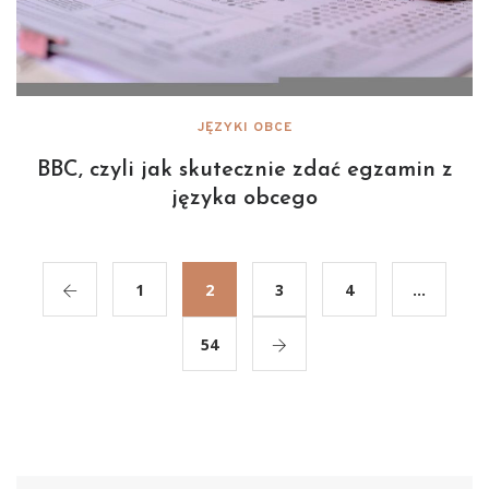
JĘZYKI OBCE
BBC, czyli jak skutecznie zdać egzamin z
języka obcego
1
2
3
4
…
54
Szukaj: