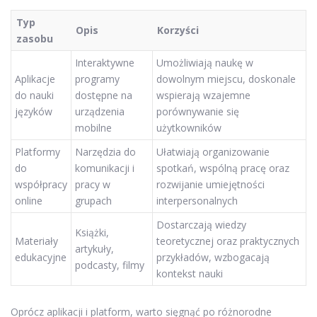
Typ
Opis
Korzyści
zasobu
Interaktywne
Umożliwiają naukę w
Aplikacje
programy
dowolnym miejscu, doskonale
do nauki
dostępne na
wspierają wzajemne
języków
urządzenia
porównywanie się
mobilne
użytkowników
Platformy
Narzędzia do
Ułatwiają organizowanie
do
komunikacji i
spotkań, wspólną pracę oraz
współpracy
pracy w
rozwijanie umiejętności
online
grupach
interpersonalnych
Dostarczają wiedzy
Książki,
Materiały
teoretycznej oraz praktycznych
artykuły,
edukacyjne
przykładów, wzbogacają
podcasty, filmy
kontekst nauki
Oprócz aplikacji i platform, warto sięgnąć po różnorodne