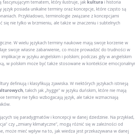
fascynującym tematem, który ilustruje, jak
kultura
i historia
y język posiada unikalne terminy oraz koncepcje, które często są
konaniach. Przykładowo, terminologie związane z koncepcjami
ć się nie tylko w brzmieniu, ale także w znaczeniu i subtelnych
giczne. W wielu językach terminy naukowe mają swoje korzenie w
odaje swoje własne zabarwienie, co może prowadzić do trudności w
 implikacje w języku angielskim i polskim; podczas gdy w angielskim
zyką, w polskim może być także stosowane w kontekście emocjonaln
ury definiują i klasyfikują zjawiska. W niektórych językach istnieją
ulturowych
, takich jak „hygge” w języku duńskim, które nie mają
e terminy nie tylko wzbogacają język, ale także wzmacniają
ników.
cych się paradygmatów i koncepcji w danej dziedzinie. Na przykład,
cja” czy „zmiany klimatyczne”, mogą różnić się w zależności od
ne, może mieć wpływ na to, jak wiedza jest przekazywana w danej