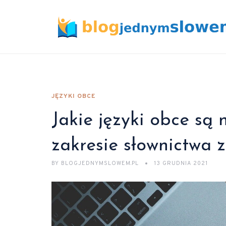
JĘZYKI OBCE
Jakie języki obce są
zakresie słownictwa
BY
BLOGJEDNYMSLOWEM.PL
13 GRUDNIA 2021