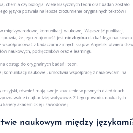
yka, chemia czy biologia. Wiele klasycznych teorii oraz badań zostało
go języka pozwala na lepsze zrozumienie oryginalnych tekstów i
nca w międzynarodowej komunikacji naukowej. Większość publikacji,
o sprawia, że jego znajomość jest
niezbędna
dla każdego naukowca
współpracować z badaczami z innych krajów. Angielski otwiera drzw
łów naukowych, podręczników oraz e-learningu.
na dostęp do oryginalnych badań i teorii.
j komunikacji naukowej, umożliwia współpracę z naukowcami na
czy rosyjski, również mają swoje znaczenie w pewnych dziedzinach
j rozpoznawalne i najbardziej wpływowe. Z tego powodu, nauka tych
 kariery akademickiej i zawodowej.
ictwie naukowym między językami