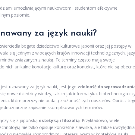
rzędziami umożliwiającymi naukowcom i studentom efektywne
alnym poziomie.
znawany za język nauki?
wierciedla bogate dziedzictwo kulturowe Japonii oraz jej postępy w
tawała się jednym z wiodących krajów innowacji technologicznych, jęz
 terminów związanych z nauką. Te terminy często mają swoje
do nich unikalne konotacje kulturę oraz kontekst, które nie są obecne
jest uznawany za język nauki, jest jego
zdolność do wprowadzani
 się nowe dziedziny wiedzy, takich jak informatyka, biotechnologia cz
enia, które precyzyjnie oddają złożoność tych obszarów. Oprócz teg
a jednoznaczne zapisanie skomplikowanych terminów.
łączy się z japońską
estetyką i filozofią
. Przykładowo, wiele
chnologią nie tylko opisuje konkretne zjawiska, ale także uwzględnia
apoński niezwykle różnorodnym i interesującym w kontekście nauki.