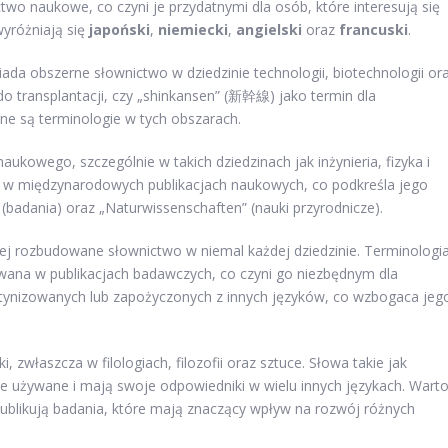
wo naukowe, co czyni je przydatnymi dla osób, które interesują się
wyróżniają się
japoński
,
niemiecki
,
angielski
oraz
francuski
.
ada obszerne słownictwo w dziedzinie technologii, biotechnologii or
do transplantacji, czy „shinkansen” (新幹線) jako termin dla
e są terminologie w tych obszarach.
ukowego, szczególnie w takich dziedzinach jak inżynieria, fizyka i
a w międzynarodowych publikacjach naukowych, co podkreśla jego
(badania) oraz „Naturwissenschaften” (nauki przyrodnicze).
dziej rozbudowane słownictwo w niemal każdej dziedzinie. Terminologi
ywana w publikacjach badawczych, co czyni go niezbędnym dla
tynizowanych lub zapożyczonych z innych języków, co wzbogaca jeg
 zwłaszcza w filologiach, filozofii oraz sztuce. Słowa takie jak
nie używane i mają swoje odpowiedniki w wielu innych językach. Wart
 publikują badania, które mają znaczący wpływ na rozwój różnych