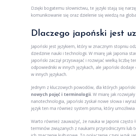
Dzięki bogatemu słownictwu, te języki stają się na
komunikowanie się oraz dzielenie się wiedzą na glob
Dlaczego japoński jest u
Japoński jest językiem, który w znacznym stopniu odz
dziedzinie nauki i technologii. W miarę jak Japonia s
japoński zaczął przyswajać i rozwijać wielką liczbę
odpowiedniki w innych językach, ale japoński dodaje 
w innych językach.
Jednym z kluczowych powodów, dla których japoński 
nowych pojęć i terminologii
. W miarę jak rozwijały
nanotechnologia, japoński zyskał nowe słowa i wyraż
język ten ma również system pisma, który umożliwi
Warto również zauważyć, że nauka w Japonii często 
terminów związanych z naukami przyrodniczymi lub te
ich znaczenie kulturowe. To połączenie czyni język j