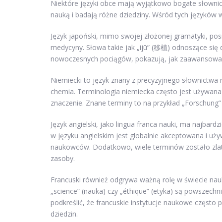
Niektóre języki obce mają wyjątkowo bogate słownict
nauką i badają różne dziedziny. Wśród tych języków 
Język japoński, mimo swojej złożonej gramatyki, posi
medycyny. Słowa takie jak „ijū” (移植) odnoszące się 
nowoczesnych pociągów, pokazują, jak zaawansowan
Niemiecki to język znany z precyzyjnego słownictwa na
chemia. Terminologia niemiecka często jest używan
znaczenie. Znane terminy to na przykład „Forschung” 
Język angielski, jako lingua franca nauki, ma najbar
w języku angielskim jest globalnie akceptowana i uż
naukowców. Dodatkowo, wiele terminów zostało zla
zasoby.
Francuski również odgrywa ważną rolę w świecie nauki,
„science” (nauka) czy „éthique” (etyka) są powszech
podkreślić, że francuskie instytucje naukowe często
dziedzin.