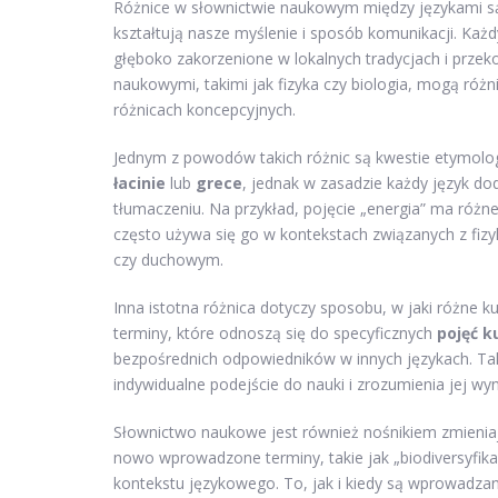
Różnice w słownictwie naukowym między językami są 
kształtują nasze myślenie i sposób komunikacji. Każd
głęboko zakorzenione w lokalnych tradycjach i prze
naukowymi, takimi jak fizyka czy biologia, mogą różni
różnicach koncepcyjnych.
Jednym z powodów takich różnic są kwestie etymolo
łacinie
lub
grece
, jednak w zasadzie każdy język d
tłumaczeniu. Na przykład, pojęcie „energia” ma różne
często używa się go w kontekstach związanych z fi
czy duchowym.
Inna istotna różnica dotyczy sposobu, w jaki różne kult
terminy, które odnoszą się do specyficznych
pojęć k
bezpośrednich odpowiedników w innych językach. Taki
indywidualne podejście do nauki i zrozumienia jej wy
Słownictwo naukowe jest również nośnikiem zmieniają
nowo wprowadzone terminy, takie jak „biodiversyfika
kontekstu językowego. To, jak i kiedy są wprowadza