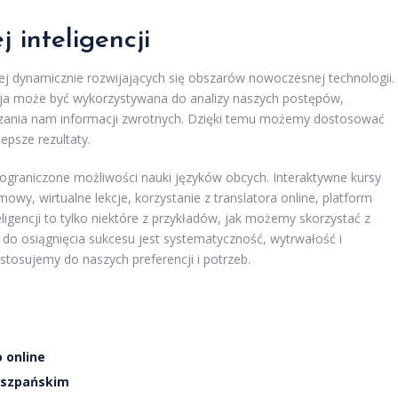
 inteligencji
iej dynamicznie rozwijających się obszarów nowoczesnej technologii.
ncja może być wykorzystywana do analizy naszych postępów,
rczania nam informacji zwrotnych. Dzięki temu możemy dostosować
epsze rezultaty.
graniczone możliwości nauki języków obcych. Interaktywne kursy
mowy, wirtualne lekcje, korzystanie z translatora online, platform
igencji to tylko niektóre z przykładów, jak możemy skorzystać z
do osiągnięcia sukcesu jest systematyczność, wytrwałość i
tosujemy do naszych preferencji i potrzeb.
 online
iszpańskim