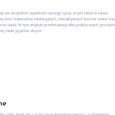
lę we wszystkich aspektach naszego życia, w tym także w nauce
 ilości materiałów edukacyjnych, interaktywnych kursów online ora
 proces nauki. W tym artykule przedstawimy kilka praktycznych sposobó
ej nauki języków obcych.
ne
 dla osób, które chcą uczyć się w dowolnym miejscu i o dowolnym