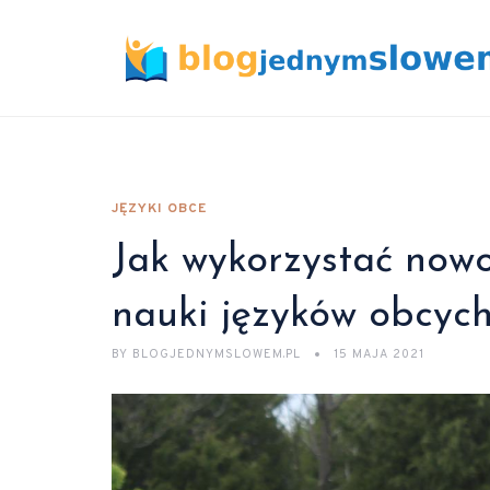
JĘZYKI OBCE
Jak wykorzystać now
nauki języków obcyc
BY
BLOGJEDNYMSLOWEM.PL
15 MAJA 2021