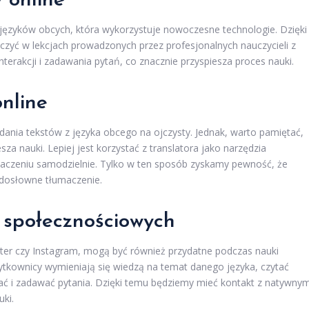
y online
ki języków obcych, która wykorzystuje nowoczesne technologie. Dzięki
ć w lekcjach prowadzonych przez profesjonalnych nauczycieli z
nterakcji i zadawania pytań, co znacznie przyspiesza proces nauki.
nline
adania tekstów z języka obcego na ojczysty. Jednak, warto pamiętać,
a nauki. Lepiej jest korzystać z translatora jako narzędzia
aczeniu samodzielnie. Tylko w ten sposób zyskamy pewność, że
 dosłowne tłumaczenie.
m społecznościowych
tter czy Instagram, mogą być również przydatne podczas nauki
tkownicy wymieniają się wiedzą na temat danego języka, czytać
ć i zadawać pytania. Dzięki temu będziemy mieć kontakt z natywnym
uki.