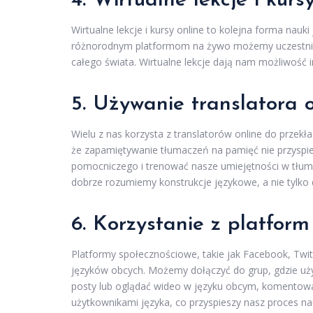
4. Wirtualne lekcje i kurs
Wirtualne lekcje i kursy online to kolejna forma nau
różnorodnym platformom na żywo możemy uczestniczy
całego świata. Wirtualne lekcje dają nam możliwość i
5. Używanie translatora o
Wielu z nas korzysta z translatorów online do przekł
że zapamiętywanie tłumaczeń na pamięć nie przyspiesz
pomocniczego i trenować nasze umiejętności w tłum
dobrze rozumiemy konstrukcje językowe, a nie tylko
6. Korzystanie z platfor
Platformy społecznościowe, takie jak Facebook, Twi
języków obcych. Możemy dołączyć do grup, gdzie uży
posty lub oglądać wideo w języku obcym, komentowa
użytkownikami języka, co przyspieszy nasz proces na