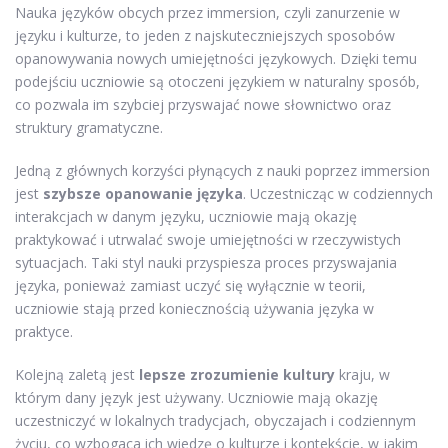
Nauka języków obcych przez immersion, czyli zanurzenie w
języku i kulturze, to jeden z najskuteczniejszych sposobów
opanowywania nowych umiejętności językowych. Dzięki temu
podejściu uczniowie są otoczeni językiem w naturalny sposób,
co pozwala im szybciej przyswajać nowe słownictwo oraz
struktury gramatyczne.
Jedną z głównych korzyści płynących z nauki poprzez immersion
jest
szybsze opanowanie języka
. Uczestnicząc w codziennych
interakcjach w danym języku, uczniowie mają okazję
praktykować i utrwalać swoje umiejętności w rzeczywistych
sytuacjach. Taki styl nauki przyspiesza proces przyswajania
języka, ponieważ zamiast uczyć się wyłącznie w teorii,
uczniowie stają przed koniecznością używania języka w
praktyce.
Kolejną zaletą jest
lepsze zrozumienie kultury
kraju, w
którym dany język jest używany. Uczniowie mają okazję
uczestniczyć w lokalnych tradycjach, obyczajach i codziennym
życiu, co wzbogaca ich wiedzę o kulturze i kontekście, w jakim