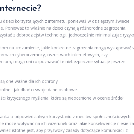
nternecie?
dzieci korzystających z internetu, ponieważ w dzisiejszym świecie
ine. Ponieważ to właśnie na dzieci czyhają różnorodne zagrożenia,
zystać z dobrodziejstw technologii, jednocześnie minimalizując ryzyk
iom na zrozumienie, jakie konkretne zagrożenia mogą występować 
h formach cyberprzemocy, oszustwach internetowych, czy
leniom, mogą oni rozpoznawać te niebezpieczne sytuacje jeszcze
o są one ważne dla ich ochrony.
nline i jak dbać o swoje dane osobowe.
ści krytycznego myślenia, które są nieocenione w ocenie źródeł
nauka o odpowiedzialnym korzystaniu z mediów społecznościowych.
ine może wpływać na ich wizerunek oraz jakie konsekwencje niesie za
wnież istotne jest, aby przyswoiły zasady dotyczące komunikacji z