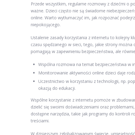
Przede wszystkim, regularne rozmowy z dziećmi o po
ważne. Dzieci często nie są świadome niebezpieczeńs
online. Warto wytłumaczyć im, jak rozpoznać podejrzan
niepokojącego.
Ustalenie zasady korzystania z internetu to kolejny
czasu spędzanego w sieci, tego, jakie strony można o
pomagają w zapewnieniu bezpieczeństwa, ale również 
Wspólna rozmowa na temat bezpieczeństwa w inte
Monitorowanie aktywności online dzieci daje rod
Uczestnictwo w korzystaniu z technologii, np. po
okazją do edukacji.
Wspólne korzystanie z internetu pomoże w zbudowaniu 
dzielić się swoimi doświadczeniami oraz problemami,
dostępne narzędzia, takie jak programy do kontroli r
treściami.
W dzisiejszym zglobalizowanym świecie, umiejętność 