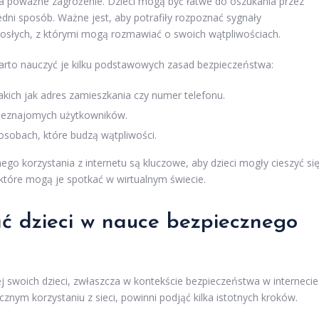
za poważne zagrożenie. Dzieci mogą być łatwe do oszukania przez
edni sposób. Ważne jest, aby potrafiły rozpoznać sygnały
dorosłych, z którymi mogą rozmawiać o swoich wątpliwościach.
 warto nauczyć je kilku podstawowych zasad bezpieczeństwa:
takich jak adres zamieszkania czy numer telefonu.
d nieznajomych użytkowników.
osobach, które budzą wątpliwości.
o korzystania z internetu są kluczowe, aby dzieci mogły cieszyć si
które mogą je spotkać w wirtualnym świecie.
ć dzieci w nauce bezpiecznego
 swoich dzieci, zwłaszcza w kontekście bezpieczeństwa w internecie
nym korzystaniu z sieci, powinni podjąć kilka istotnych kroków.