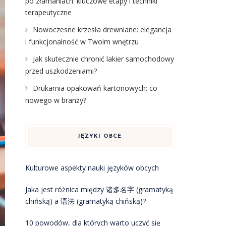
po złamaniach: kluczowe etapy i techniki
terapeutyczne
Nowoczesne krzesła drewniane: elegancja
i funkcjonalność w Twoim wnętrzu
Jak skutecznie chronić lakier samochodowy
przed uszkodzeniami?
Drukarnia opakowań kartonowych: co
nowego w branży?
JĘZYKI OBCE
Kulturowe aspekty nauki języków obcych
Jaka jest różnica między 诸多名字 (gramatyką
chińską) a 语法 (gramatyką chińską)?
10 powodów, dla których warto uczyć się